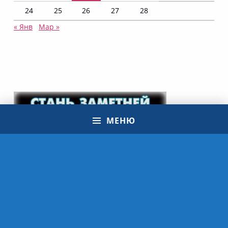
24
25
26
27
28
« Янв
Мар »
МЕНЮ