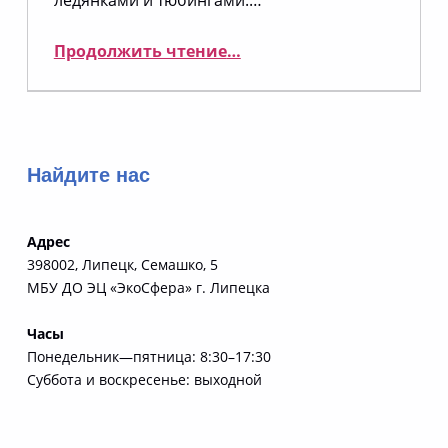
ледянками и тюбингами.…
“Городская Госавтоинспекция предупреждает об опасности катания с несанкционированных горок вблизи проезжей части”
Продолжить чтение
…
Найдите нас
Адрес
398002, Липецк, Семашко, 5
МБУ ДО ЭЦ «ЭкоСфера» г. Липецка
Часы
Понедельник—пятница: 8:30–17:30
Суббота и воскресенье: выходной