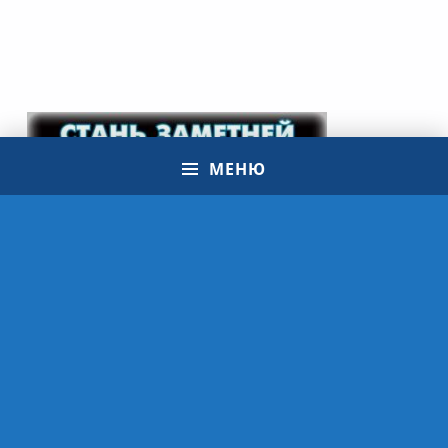
МЕНЮ
© 2021 Школа ЮИД | МБУ ДО ЭЦ "ЭкоСфера" г. Липецк