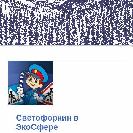
Светофоркин в
ЭкоСфере