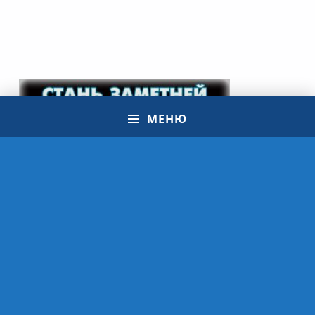
МЕНЮ
© 2021 Школа ЮИД | МБУ ДО ЭЦ "ЭкоСфера" г. Липецк