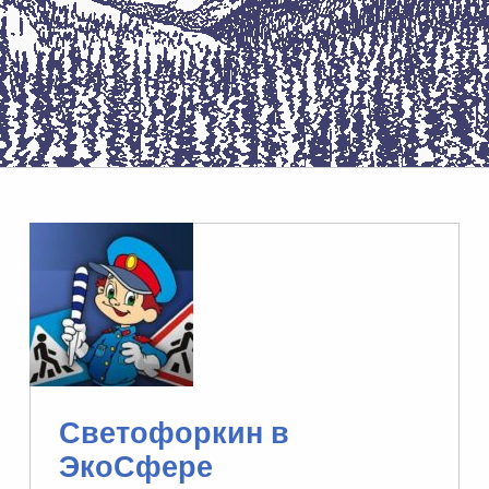
Светофоркин в
ЭкоСфере