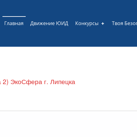
Главная
Движение ЮИД
Конкурсы
Твоя Безо
—
 2)
ЭкоСфера г. Липецка