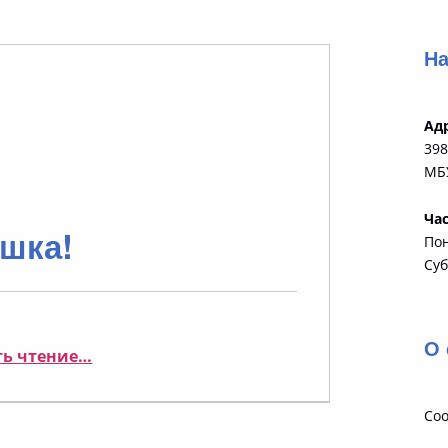
На
Ад
398
МБУ
Ча
шка!
По
Суб
О 
“МОТО детям не игрушка!”
ь чтение
…
Соо