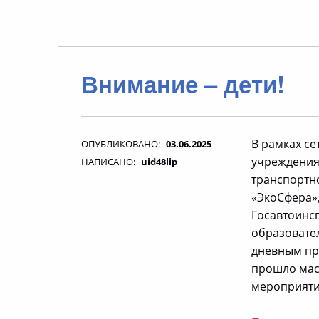
Внимание – дети!
В рамках с
ОПУБЛИКОВАНО:
03.06.2025
учреждения
НАПИСАНО:
uid48lip
транспортн
«ЭкоСфера»
Госавтоинс
образовател
дневным пр
прошло мас
мероприяти