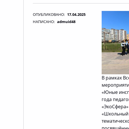
ОПУБЛИКОВАНО:
17.04.2025
НАПИСАНО:
admuid48
В рамках В
мероприят
«Юные инсп
года педаг
«ЭкоСфера»
«Школьный 
тематическ
посвящённы