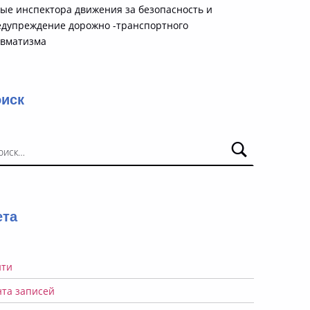
ые инспектора движения за безопасность и
едупреждение дорожно -транспортного
авматизма
оиск
ти:
ета
йти
нта записей