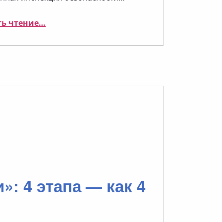
“«Внимание — дети»”
ь чтение
…
: 4 этапа — как 4