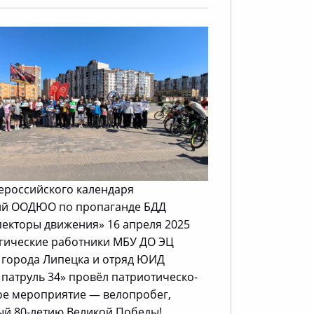
сероссийского календаря
ий ООДЮО по пропаганде БДД
екторы движения» 16 апреля 2025
огические работники МБУ ДО ЭЦ
 города Липецка и отряд ЮИД
патруль 34» провёл патриотическо-
ое мероприятие — велопробег,
й 80-летию Великой Победы!