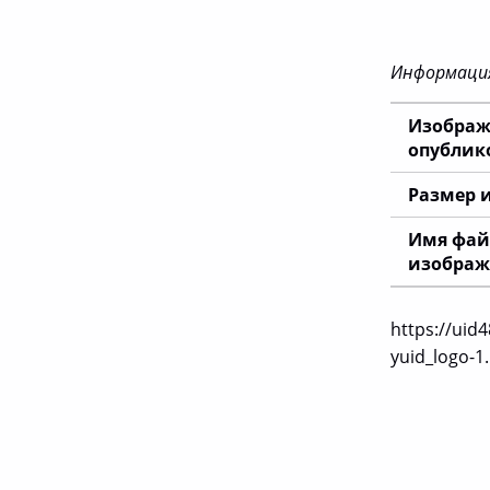
Информация
Изображ
опублик
Размер 
Имя фай
изображ
https://uid
yuid_logo-1
Вернуться к главной навигации по сайту