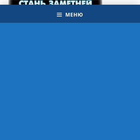
МЕНЮ
© 2021 Школа ЮИД | МБУ ДО ЭЦ "ЭкоСфера" г. Липецк
VK
OK
Email
ЭкоСфера
Политика конфиденциальности
Вверх ↑