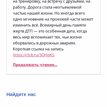
на тренировку, на встречу с друзьями, на
работу. Дорога стала неотъемлемой
частью нашей жизни. Но иногда всего
одно мгновение на проезжей части может
изменить всё. Всемирный день памяти
жертв ДТП — это особенная дата, когда
весь мир вспоминает тех, чьи жизни
оборвались в дорожных авариях.
Короткая ссылка на запись
https://clck.ru/3QHqKS
.
“День, который касается каждого: помним о жертвах ДТП”
Продолжить чтение
…
Найдите нас