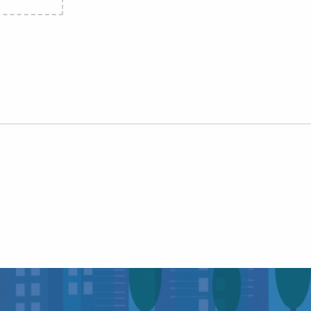
VK
OK
Email
ЭкоСфера