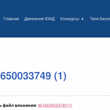
Главная
Движение ЮИД
Конкурсы
Твоя Безо
650033749 (1)
ь файл вложения:
4616650033749 (1)