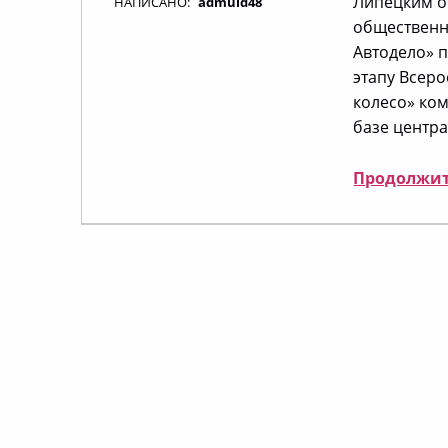
Липецким о
НАПИСАНО:
admuid48
общественн
Автодело» п
этапу Всеро
колесо» ком
базе центра 
Продолжит