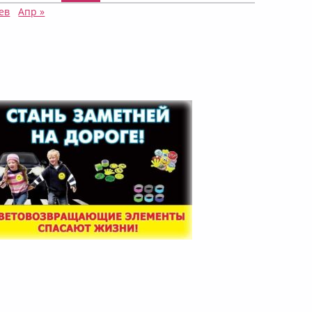
ев
Апр »