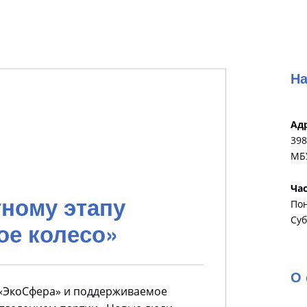
На
Ад
398
МБУ
Ча
тному этапу
По
Суб
ое колесо»
О 
«ЭкоСфера» и поддерживаемое