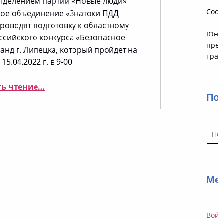
тделением партии «Новые люди»
Соо
ое объединение «Знатоки ПДД
роводят подготовку к областному
Юн
ссийского конкурса «Безопасное
пр
анд г. Липецка, который пройдет на
тр
15.04.2022 г. в 9-00.
“Подготовка к областному этапу конкурса «Безопасное колесо»”
ь чтение
…
П
Най
М
Во