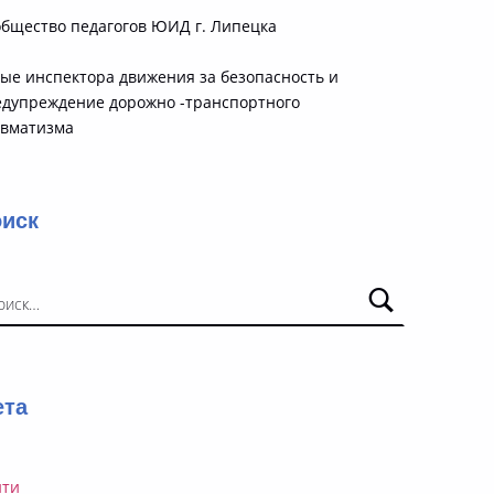
бщество педагогов ЮИД г. Липецка
ые инспектора движения за безопасность и
едупреждение дорожно -транспортного
авматизма
оиск
ти:
ета
йти