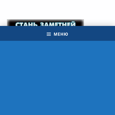
МЕНЮ
© 2021 Школа ЮИД | МБУ ДО ЭЦ "ЭкоСфера" г. Липецк
VK
OK
Email
ЭкоСфера
Политика конфиденциальности
Вверх ↑