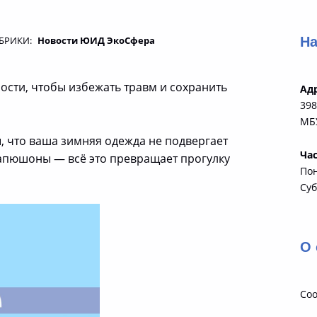
На
БРИКИ:
Новости ЮИД ЭкоСфера
и, чтобы избежать травм и сохранить
Ад
398
МБУ
ы, что ваша зимняя одежда не подвергает
Ча
капюшоны — всё это превращает прогулку
По
Суб
О 
Соо