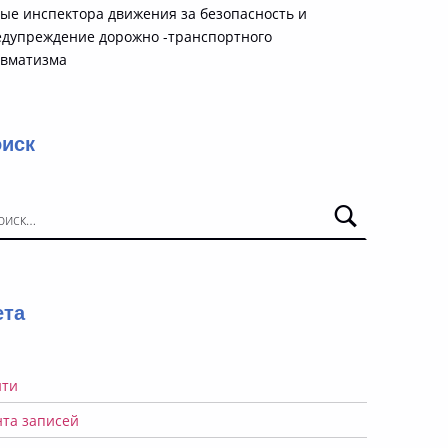
ые инспектора движения за безопасность и
едупреждение дорожно -транспортного
авматизма
оиск
ти:
ета
йти
нта записей