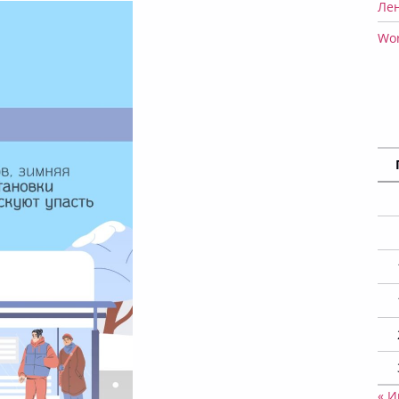
Ле
Wor
« 