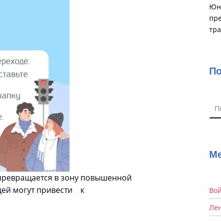
Юн
пр
тр
П
Най
М
превращается в зону повышенной
 людей могут привести к
Во
Ле